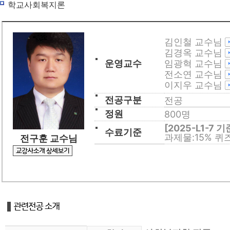
학교사회복지론
사회복지사
평생교육사
김인철 교수님
김경옥 교수님
경영학/CPA
운영교수
임광혁 교수님
전소연 교수님
학습지원
이지우 교수님
수강신청
전공구분
전공
정원
800명
교육원 소개
[2025-L1-7 기
수료기준
과제물:15% 퀴즈
전구훈 교수님