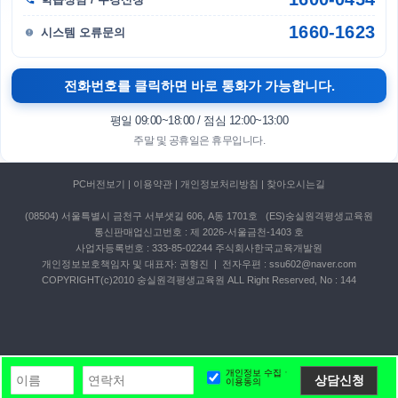
1660-1623
시스템 오류문의
전화번호를 클릭하면 바로 통화가 가능합니다.
평일 09:00~18:00 / 점심 12:00~13:00
주말 및 공휴일은 휴무입니다.
PC버전보기
|
이용약관
|
개인정보처리방침
|
찾아오시는길
(08504) 서울특별시 금천구 서부샛길 606, A동 1701호 (ES)숭실원격평생교육원
통신판매업신고번호 :
제 2026-서울금천-1403 호
사업자등록번호 : 333-85-02244 주식회사한국교육개발원
개인정보보호책임자 및 대표자: 권형진 | 전자우편 : ssu602@naver.com
COPYRIGHT(c)2010 숭실원격평생교육원 ALL Right Reserved, No : 144
개인정보 수집ㆍ
상담신청
이용동의