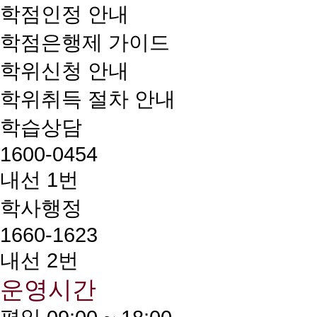
학점인정 안내
학점은행제 가이드
학위신청 안내
학위취득 절차 안내
학습상담
1600-0454
내선 1번
학사행정
1660-1623
내선 2번
운영시간