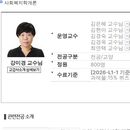
사회복지학개론
사회복지사
평생교육사
김은혜 교수님
김현아 교수님
경영학/CPA
운영교수
김경숙 교수님
김경옥 교수님
학습지원
최연택 교수님
수강신청
전공구분
전공/교양
강미경 교수님
정원
800명
교육원 소개
[2026-L1-1 기준
수료기준
과제물:15% 퀴즈: