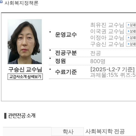
사회복지정책론
사회복지사
평생교육사
최유진 교수님
이국권 교수님
경영학/CPA
운영교수
이정아 교수님
구승신 교수님
학습지원
전공구분
전공
수강신청
정원
800명
교육원 소개
구승신 교수님
[2025-L2-7 기준]
수료기준
과제물:15% 퀴즈:5
사회복지학 전공
학사